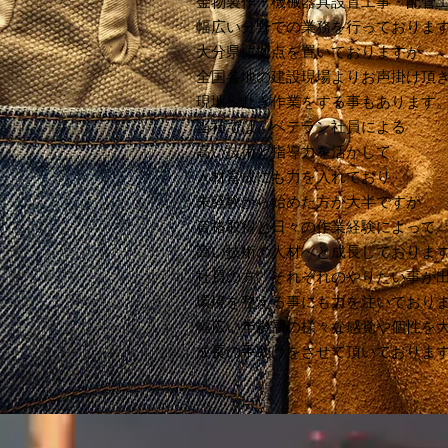
金物製作・機械器具設置工事・配管
幅広い分野での業務を行っておりま
大分県に拠点を置いておりますが
全国各地の建設現場よりお声掛け頂
現地へ赴き作業をする事もあります
当社では、ベテラン社員による
高い技術と指導力を活かして
人材育成にも力を入れており
未経験から始めた方が大半ですが
資格取得と
日々の​作業経験によって
高い技術の人材へと
成長しておりま
社員の方、それぞれのやりたい事が
環境を整える事にも
力を注いでおり
​幅広い年齢層の様々な感覚や個性を
​成長の手助けをさせて頂いておりま