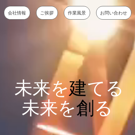
会社情報
ご挨拶
作業風景
お問い合わせ
未来を
建
てる
未来を
創
る