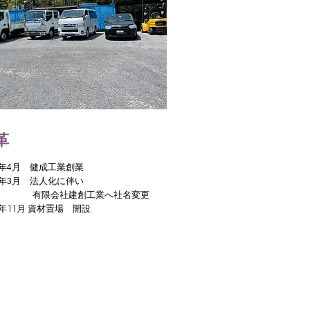
革
年4月 健成工業創業
06年3月 法人化に伴い
 有限会社建創工業へ社名変更
9年11月 資材置場 開設