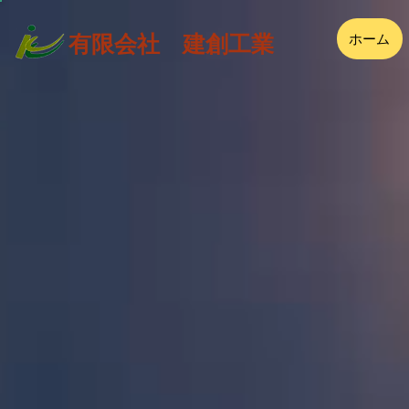
ホーム
有限会社 建創工業