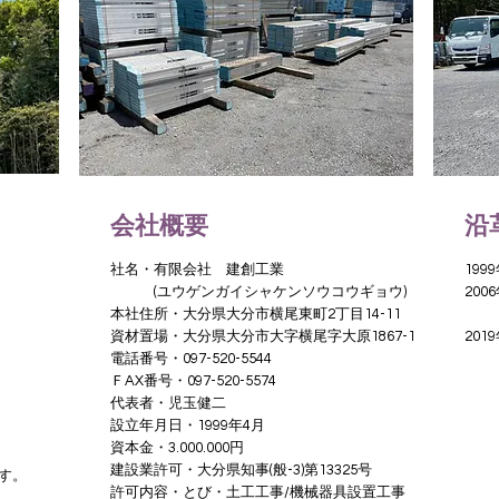
会社概要
沿
社名・有限会社 建創工業
1999
​ (ユウゲンガイシャケンソウコウギョウ)
20
​本社住所・大分県大分市横尾東町2丁目14-11
​
資材置場・大分県大分市大字横尾字大原1867-1
201
電話番号・097-520-5544
ＦAX番号・097-520-5574
代表者・児玉健二
設立年月日・1999
年4月
​資本金・3.000.000円
建設業許可・大分県知事(般-3)第13325号
す。
​許可内容・とび・土工工事
/機械器具設置工事