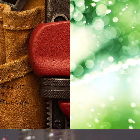
工事など
す。
き
。
す。
出来るように
ます。
大切に
しながら
す。